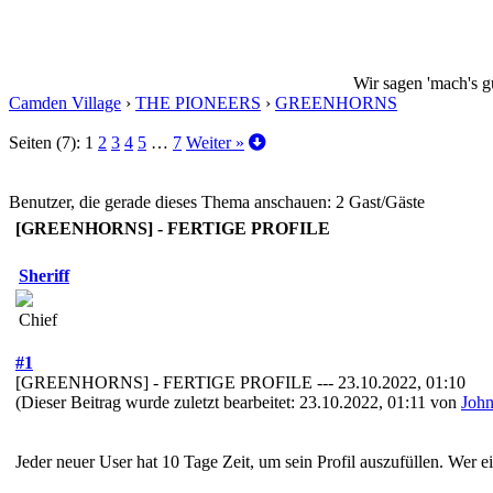
Wir sagen 'mach's g
Camden Village
›
THE PIONEERS
›
GREENHORNS
Seiten (7):
1
2
3
4
5
…
7
Weiter »
Benutzer, die gerade dieses Thema anschauen: 2 Gast/Gäste
[GREENHORNS] - FERTIGE PROFILE
Sheriff
Chief
#1
[GREENHORNS] - FERTIGE PROFILE --- 23.10.2022, 01:10
(Dieser Beitrag wurde zuletzt bearbeitet: 23.10.2022, 01:11 von
John
Jeder neuer User hat 10 Tage Zeit, um sein Profil auszufüllen. Wer 