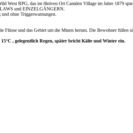
est RPG, das im fiktiven Ort Camden Village im Jahre 1879 spielt
ch OUTLAWS und EINZELGÄNGERN.
ng und ohne Triggerwarnungen.
 die Flüsse und das Gebiet um die Minen herum. Die Bewohner füllen s
e
15°C , gelegentlich Regen, später bricht Kälte und Winter ein.