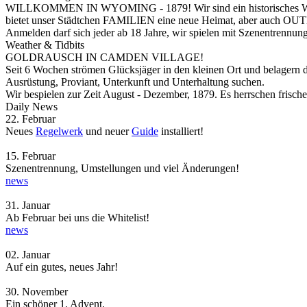
WILLKOMMEN IN WYOMING - 1879! Wir sind ein historisches Wild W
bietet unser Städtchen FAMILIEN eine neue Heimat, aber au
Anmelden darf sich jeder ab 18 Jahre, wir spielen mit Szenentrennu
Weather & Tidbits
GOLDRAUSCH IN CAMDEN VILLAGE!
Seit 6 Wochen strömen Glücksjäger in den kleinen Ort und belagern
Ausrüstung, Proviant, Unterkunft und Unterhaltung suchen.
Wir bespielen zur Zeit August - Dezember, 1879.
Es herrschen frisch
Daily News
22.
Februar
Neues
Regelwerk
und neuer
Guide
installiert!
15.
Februar
Szenentrennung, Umstellungen und viel Änderungen!
news
31.
Januar
Ab Februar bei uns die Whitelist!
news
02.
Januar
Auf ein gutes, neues Jahr!
30.
November
Ein schöner 1. Advent.