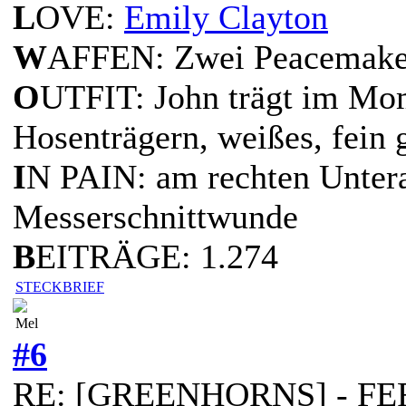
L
OVE:
Emily Clayton
W
AFFEN: Zwei Peacemaker
O
UTFIT: John trägt im Mo
Hosenträgern, weißes, fein 
I
N PAIN: am rechten Untera
Messerschnittwunde
B
EITRÄGE: 1.274
STECKBRIEF
Mel
#6
RE: [GREENHORNS] - FERT