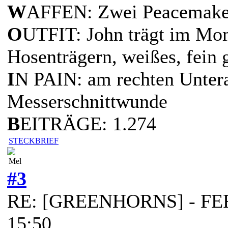
W
AFFEN: Zwei Peacemaker
O
UTFIT: John trägt im Mo
Hosenträgern, weißes, fein 
I
N PAIN: am rechten Untera
Messerschnittwunde
B
EITRÄGE: 1.274
STECKBRIEF
Mel
#3
RE: [GREENHORNS] - FERT
15:50