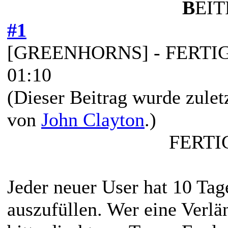
B
EIT
#1
[GREENHORNS] - FERTIGE 
01:10
(Dieser Beitrag wurde zulet
von
John Clayton
.)
FERTI
Jeder neuer User hat 10 Tage
auszufüllen. Wer eine Verlä