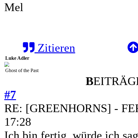
Mel
Zitieren
Luke Adler
Ghost of the Past
B
EITRÄGE
#7
RE: [GREENHORNS] - FERT
17:28
Ich bin fertig, würde ich sag