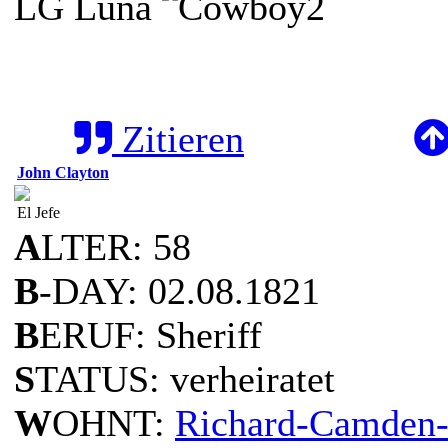
LG Luna
Zitieren
John Clayton
El Jefe
A
LTER: 58
B
-DAY: 02.08.1821
B
ERUF: Sheriff
S
TATUS: verheiratet
W
OHNT:
Richard-Camden-