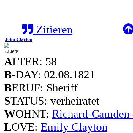
Zitieren
John Clayton
El Jefe
A
LTER: 58
B
-DAY: 02.08.1821
B
ERUF: Sheriff
S
TATUS: verheiratet
W
OHNT:
Richard-Camden-
L
OVE:
Emily Clayton