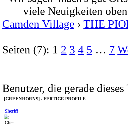
viele Neuigkeiten oben
Camden Village
›
THE PI
Seiten (7):
1
2
3
4
5
…
7
We
Benutzer, die gerade diese
[GREENHORNS] - FERTIGE PROFILE
Sheriff
Chief