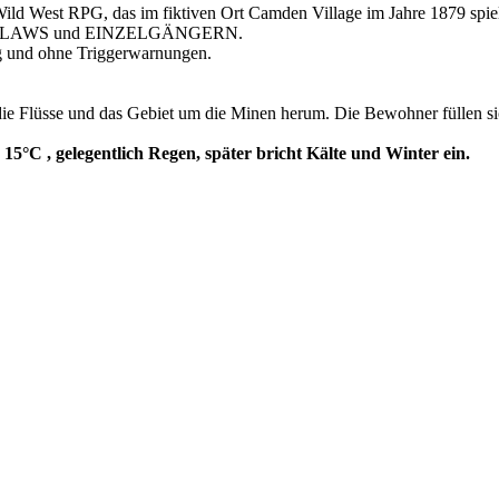
est RPG, das im fiktiven Ort Camden Village im Jahre 1879 spielt
ch OUTLAWS und EINZELGÄNGERN.
ng und ohne Triggerwarnungen.
 die Flüsse und das Gebiet um die Minen herum. Die Bewohner füllen s
e
15°C , gelegentlich Regen, später bricht Kälte und Winter ein.