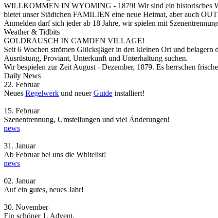
WILLKOMMEN IN WYOMING - 1879! Wir sind ein historisches Wild W
bietet unser Städtchen FAMILIEN eine neue Heimat, aber au
Anmelden darf sich jeder ab 18 Jahre, wir spielen mit Szenentrennu
Weather & Tidbits
GOLDRAUSCH IN CAMDEN VILLAGE!
Seit 6 Wochen strömen Glücksjäger in den kleinen Ort und belagern
Ausrüstung, Proviant, Unterkunft und Unterhaltung suchen.
Wir bespielen zur Zeit August - Dezember, 1879.
Es herrschen frisch
Daily News
22.
Februar
Neues
Regelwerk
und neuer
Guide
installiert!
15.
Februar
Szenentrennung, Umstellungen und viel Änderungen!
news
31.
Januar
Ab Februar bei uns die Whitelist!
news
02.
Januar
Auf ein gutes, neues Jahr!
30.
November
Ein schöner 1. Advent.