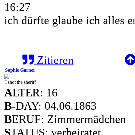
16:27
ich dürfte glaube ich alles 
Zitieren
Sophie Garner
I shot the sheriff
A
LTER: 16
B
-DAY: 04.06.1863
B
ERUF: Zimmermädchen
S
TATUS: verheiratet