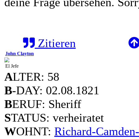
deine Frage übersehen. Sorr
Zitieren
John Clayton
El Jefe
A
LTER: 58
B
-DAY: 02.08.1821
B
ERUF: Sheriff
S
TATUS: verheiratet
W
OHNT:
Richard-Camden-