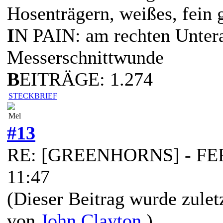
Hosenträgern, weißes, fein 
I
N PAIN: am rechten Untera
Messerschnittwunde
B
EITRÄGE: 1.274
STECKBRIEF
Mel
#13
RE: [GREENHORNS] - FERT
11:47
(Dieser Beitrag wurde zulet
von
John Clayton
.)