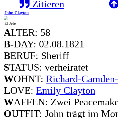
Zitieren
John Clayton
El Jefe
A
LTER: 58
B
-DAY: 02.08.1821
B
ERUF: Sheriff
S
TATUS: verheiratet
W
OHNT:
Richard-Camden-
L
OVE:
Emily Clayton
W
AFFEN: Zwei Peacemaker
O
UTFIT: John trägt im Mo