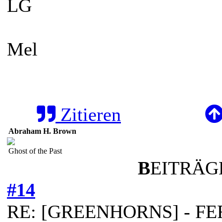
LG
Mel
Zitieren
Abraham H. Brown
Ghost of the Past
B
EITRÄGE
#14
RE: [GREENHORNS] - FERT