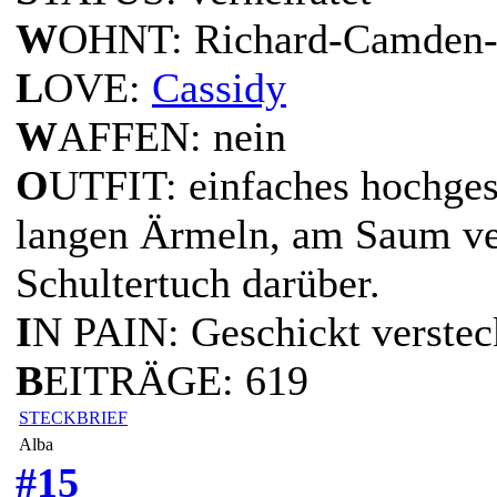
W
OHNT: Richard-Camden-
L
OVE:
Cassidy
W
AFFEN: nein
O
UTFIT: einfaches hochges
langen Ärmeln, am Saum ver
Schultertuch darüber.
I
N PAIN: Geschickt verstec
B
EITRÄGE: 619
STECKBRIEF
Alba
#15