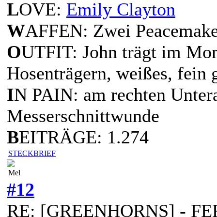
L
OVE:
Emily Clayton
W
AFFEN: Zwei Peacemaker
O
UTFIT: John trägt im Mo
Hosenträgern, weißes, fein 
I
N PAIN: am rechten Untera
Messerschnittwunde
B
EITRÄGE: 1.274
STECKBRIEF
Mel
#12
RE: [GREENHORNS] - FERT